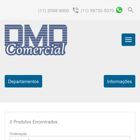
search
phone_in_talk
(11) 2068-9000
(11) 99730-5370
Menu
Princip
Departamentos
Informações
0
Produtos Encontrados
Ordenação